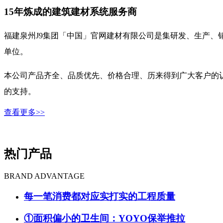
15年炼成的建筑建材系统服务商
福建泉州J9集团「中国」官网建材有限公司是集研发、生产、
单位。
本公司产品齐全、品质优先、价格合理、历来得到广大客户的
的支持。
查看更多>>
热门产品
BRAND ADVANTAGE
每一笔消费都对应实打实的工程质量
①面积偏小的卫生间：YOYO保举推拉