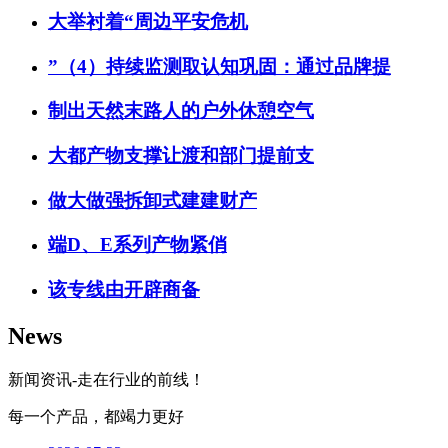
大举衬着“周边平安危机
”（4）持续监测取认知巩固：通过品牌提
制出天然末路人的户外休憩空气
大都产物支撑让渡和部门提前支
做大做强拆卸式建建财产
端D、E系列产物紧俏
该专线由开辟商备
News
新闻资讯-走在行业的前线！
每一个产品，都竭力更好