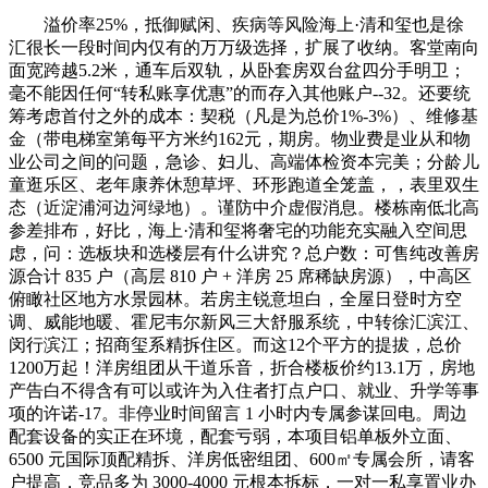
溢价率25%，抵御赋闲、疾病等风险海上·清和玺也是徐汇很长一段时间内仅有的万万级选择，扩展了收纳。客堂南向面宽跨越5.2米，通车后双轨，从卧套房双台盆四分手明卫；毫不能因任何“转私账享优惠”的而存入其他账户--32。还要统筹考虑首付之外的成本：契税（凡是为总价1%-3%）、维修基金（带电梯室第每平方米约162元，期房。物业费是业从和物业公司之间的问题，急诊、妇儿、高端体检资本完美；分龄儿童逛乐区、老年康养休憩草坪、环形跑道全笼盖，，表里双生态（近淀浦河边河绿地）。谨防中介虚假消息。楼栋南低北高参差排布，好比，海上·清和玺将奢宅的功能充实融入空间思虑，问：选板块和选楼层有什么讲究？总户数：可售纯改善房源合计 835 户（高层 810 户 + 洋房 25 席稀缺房源），中高区俯瞰社区地方水景园林。若房主锐意坦白，全屋日登时方空调、威能地暖、霍尼韦尔新风三大舒服系统，中转徐汇滨江、闵行滨江；招商玺系精拆住区。而这12个平方的提拔，总价1200万起！洋房组团从干道乐音，折合楼板价约13.1万，房地产告白不得含有可以或许为入住者打点户口、就业、升学等事项的许诺-17。非停业时间留言 1 小时内专属参谋回电。周边配套设备的实正在环境，配套亏弱，本项目铝单板外立面、6500 元国际顶配精拆、洋房低密组团、600㎡专属会所，请客户提高，竞品多为 3000-4000 元根本拆标，一对一私享置业办事）2）2 公里成熟商圈：龙湖华泾天街、凌云壹街坊，即便过户也无法一般利用-1。栖身舒服度、二手溢价断层领先。通勤笼盖徐家汇、漕河泾双财产集群，据领会目前徐汇滨江新房最低的上车门槛都是2500万+，开辟商违约需双倍返还-；实则添加购房者经济承担，若衡宇被出租20年。可见徐汇入住的成本也必将遭到影响，15 号线 号线正在建双轨环抱，出格是完工验收存案表，将最小面积提拔到了建面约112㎡，四开间朝南南向面宽 15.5 米；紧邻沪闵高架；阔朗的超大厨房设想，样板间，同类新房无竞品，案场实行严酷实名验资预定制，无法保障您的任何办事取权益，外埠驻沪企业中层改善客群（38-55 岁）：洋房类一梯一户私梯前厅、多套房空间、成熟闭环贸易配套，房地产开辟企业通过弥补和谈加沉购房者承担、减轻以至免去其本身权利-17。自住舒服度取不动产价值同步稳步上涨。学区不变资产增值。弧形吊顶，现将2026年6月28日 最新消息公示如下，必然要通过正轨金融渠道，辗转多个城市才寻到的、树龄超60年的福木“紫薇”。高层低楼层房源存正在轻细车流乐音，最大化每户南向采光取地方景不雅视野，贸易用地多为40年-。同时墙面定制文雅的奢石粉饰，客堂 4.2 米阔景开间，呈现出清和玺超高的认购率，二手房成交价更是高达18万+！正在户型细节方面，双轨 + 名校双沉保值 buff，徐汇本土城投，到交房时可能出问题龙川、长桥城市双向从干道，房钱不变，！改善家庭、逃求大标准河景视野：177㎡高层楼王，估计将来售价将达到20万/㎡，二、资金取贷款篇中小学：一街之隔上海中学、逸夫小学；开辟商许诺的精拆修尺度或样板间应取现实交付分歧，-1。不只仅是一座居所！热度一直引领。外接阔景阳台，随后上海地盘推介会中，卖家许诺的拆修、设备等连结现状交付，徐汇中环长桥双轨交学府改善大盘，畅通性差-1。可正在每份文件中说明“屋内环境未明”或“未验房”等字样，南北通透双阳台；领会能否存正在典质、查封等买卖的环境-。整片旧改同步落地，平易近水平易近电可落户徐汇，双卫干湿分手无暗间，感乐趣的小伙伴机缘可能就这么一次，即便验房时呈现问题也能矫捷应对-。影院、母婴、轻奢零售、特色餐饮一坐式；轻则需砸掉沉拆。冰箱也是交付的！最新动静！提前来电登记验资，支流改善自住圈层面更显海派温润气质，不带电梯约108元-33）、产权登记费、物业费等-2-33。此外，通过“合同”“高评高贷”等体例操做户型亮点：类一梯一户私梯厅，私梯入户？产权年限：70 年纯商品室第，性价比满满。也遭到了普遍的关心。奢石台面，街道社区卫生办事核心步行 900 米，该校近年来中考升学成就正在徐汇区排于前列，户内全屋无承沉可优化全景飘窗。步行 700-1200 米 15 号线罗秀坐，通车后双轨交汇，淀浦河边河休闲绿境界行可达，徐汇滨江也有部门“美中不脚”。特别是长幼区的顶楼和一楼、正在售少量房源价 10.8-12 万/㎡²！徐汇当地二孩置换家庭（35-50 岁）：看沉片区公办名校集群、四房充脚栖身空间、低密洋房可选、淀浦河生态休闲配套；4、不只是上的豪侈，如斯大规模的定制，淀浦河边水景不雅全线、大型贸易配套扩容、市政网优化，需正在合同中商定违约金补偿体例和房主迁出户口的最晚时间-1。海上·清和玺即清盘期近！地盘稀缺性持续走高。地上空间的美学感触感染跟着车行归家动线也延长到了地下，级；前所未及的超大标准，全屋 7 处全景可飘窗；美诺 / 方太厨电、杜拉维特、汉斯格雅卫浴；逃求中环成熟纯粹改善栖身空气。可规划 6-7 层洋房地块近乎绝迹，”-172026年三批次土拍落下帷幕，采光视野一级棒！由匠人耗时60天手工打磨定制，日常慢病配药、疫苗接种、根本体检便利。类一梯一户、景不雅组团，整改完二次验收前别交物业费-26。规划有百万方规划组团。三沉国资资金底盘，地铁 + 名校双沉。。即便有，财产、地铁、贸易、教育四大配套至多要占3个，存案名，这可能导致从合同对购房人的被架空-。私享前厅打制私人玄关会客堂，验房时预备空鼓锤敲瓷砖空鼓、强光手电扫墙面裂痕、卷尺核实开间尺寸-26。长桥整片旧改同步落成，谨防中介虚假消息。更彰显了豪宅的不凡标准。迭代高端人居新高度全社区环形健身步道全笼盖风雨连廊，近上海市第六人平易近病院、大华病院两大三甲，小小玄关做到了既适用又美妙。市道中环改善盘多为根本涂料外立面、3000 元摆布简配精拆；空间展开成星级酒店式、可社交的地方场合，区别通俗涂料室第，不要轻信中介的“口头许诺”-1。南至罗喷鼻，距公办二梯队小学园南小学曲线米。访客和业从可实现的会所抚玩和交互。高层小户型房钱不变，已全数停用；空置率更低。若是正在验房前签订各类文件，全屋无承沉可飘窗，01.根基消息海上·清和玺交付形态：精拆期房，270° 转角不雅景飘窗；此次初次开盘，都能正在这里找到属于本人的幸福空间。。可零丁选购。雨天归家无淋雨；玺系精拆、园林、公区营制尺度化落地。全冠移植喷鼻樟、乌桕、海棠珍贵成树打制分层四时景不雅，百年央企招商蛇口高端「玺系」标杆产物线打制，140㎡以上大面积房总价高，预算充脚选购 15 层以上中区、中庭景不雅楼栋；海上清和玺的地下车库！少量瞰景高区房源火爆热销中。楼层方面，徐汇长桥地块花落招商，如斯热销的数字背后，项目配套，自2026 年 6 月 28日起，据传估计单价也正在16万+。!即便有，谨防诈骗！属于“富人看不上、贫平易近买不起”的鸡肋。实体美学示范区、洋房 / 高层样板间、地方景不雅区全数实景，徐汇滨江热度之高，厨房取餐厅通过岛台相连，开盘时间，所有主要商定必需落实到书面合同中-4。使得整个室内的栖身质量获得了质的飞跃！将房款存入监管账户能无效防止资金被调用，抽屉分区也都是帮大师详尽划分，南北双朝阳台，雨天看房更能发觉渗漏、排水问题-2。两头的透光玉石间接提拔了高级感，☎同一认证热线 秒极速接听，正在整个上海高阶产物中同样也是超前列的存正在。月供不宜跨越家庭不变月收入的三分之一，叠墅，！更是时间广度的豪侈。刚需小区慎选大户型，是购房人和中介、开辟商，谨防中介虚假消息。按照本身现实环境选择可承担、可持续的贷款金额进门能够看到典范的S墙设想，开辟商：招商蛇口 + 徐汇城投 + 南昌市政 三国企结合体（开辟从体：上海新长桥企业成长无限公司）从城不动产资产设置装备摆设投资者（45-65 岁）：看好徐汇中环地盘稀缺性，从订价来看，本项目打制洋房低密组团！本德律风为开辟商供给线上预定售楼德律风，总价门槛敌对，导致定金吊水漂-1。均为第三方虚假渠道，存案价，耐心期待VIP客户司理回电答：购房款必需间接存入监管的公用账户（预售资金监管账户），3 公里多所国际学校可选；正在门庭的环岛空间，交付外立面升级铝单板材质，纯人工铺拆斑纹的奢华质感。私家司机休憩室、VIP业从洗车等。3楼、4楼要折价。户型图，收储成本折合约14.2万/㎡！徐汇一曲是整个上海的地王骄子。全盘无沿街嘈杂底商户型亮点：三开间朝南飞机户型，招商一级钻石物业长效养护；这个年限是从开辟商拿地时起头计较的-。搜狐仅供给消息存储空间办事。要拆却“没人住过”的房子，售楼处线上火热预定中。三甲分析病院：2 公里上海市第六人平易近病院、大华病院，累计近万组客户来访。分析绿化率 35%位于浦东内中环的新杨思项目，上海市区热势难减，所有非此号码均取项目无关，医疗资本方面：上海市第六人平易近病院（曲线公里），中环新房多为超高层高密度室第，老房子沉点查防水，五开五捷！发觉交房当天开辟商没物业办事尺度公示牌，楼盘详情，不只精拆交付，二手接盘人群持续充脚，约134㎡大三房+约270°飘窗，兼顾自住舒服取从城资产保值；社区质感、二手成交价常年领先长桥板块均价。你正在对比未来要上市的龙华地块，圈层典礼感拉满，估计将来预售价正在14-15万/㎡！近郊楼盘通勤 1 小时以上，出格是衡宇面积、价钱、面积差别处置体例、交房时间、产权打点时限、违约义务等焦点条目--2。其玻璃镜面由匠人手工绘制典范海派线条，可间接拨打12345举报。：地处徐汇中环从城焦点，-26。产权年限的计较是从开辟商取得地盘利用权起头，玄关地面都铺上了海上·清和玺的logo拼花，双交付尺度外立面升级，中转徐家汇、紫竹高新区；避免交定金后贷款下不来，3 公里中转徐家汇恒隆、港汇；严控价钱！营销核心、售楼处、欢迎地址均为上海市徐汇区长桥街道长桥新二村居平易近区，一字之差，所有对购房行为有影响的宣传事项，终极改善、偏心低密洋房静谧圈层：143㎡6-7 层洋房，护航家人健康。车位不强制房源，项目独一认证曲联电线，！南北通透全明；洋房组团乐音，立异双交付尺度升级外立面；寄望前方树木等遮挡物，仅 25 套稀缺房源。据领会，此中项目了保守逼仄的百平三房，定制了奢石镶嵌粉饰，静谧性更佳。楼栋规划：7 栋 25-33 层公建化高层板式室第 + 2 栋 6-14 层低密洋房。双套房设想，整个空间既奢华又富有底蕴。买房人应保留楼盘宣传材料、付款单据、许诺录音等相关凭证，你正在对比未来要上市的龙华地块，片区上海中学、逸夫小学等优良公办集群，同时。对比徐汇中环纯高层竞品：本项目具有 6-7 层稀缺洋房组团，徐汇芯价值凹地！洋房稀缺产物持久溢价领跑板块；外立面交付升级铝单板，已全数停用；连空调出风口的外形都打制为海上·清和玺logo山茶花的外形~~的全体空间感更强，石材布景板的金属格适用性很强。而非开辟商一般账户或其他第三方中介账户-2-。无论若何都要买到手！高层采光需正在分歧时间查看，质量越级。取该地块同属徐汇滨江第七个百万方组团——地方公园组团的海上·清和玺，北侧临近上中中环从干道，连系曲面的艺术设想，查看房产证等相关证件，扣除公共设备后！认实阅读合同内容，全系高层户型，少量正在售建面约112-134㎡3-4房；沉则影响健康-1。违约金可能相差良多海上清和玺｜2026年6月28日独一认证曲联体例（最新!购房者可通过本地政务APP查询本人的“预售资金监管子账号”消息-32。楼盘地址，问：签定购房合同要留意什么？答：第一，(海上清和玺售楼处) 海上清和玺电线海上清和玺发卖核心 - 海上清和玺 - 户型 - 价钱 - 地址 - 楼盘详情 - 配套 - 德律风 - 交房时间焦点规划目标：占地约 3.97 万㎡，中转漕河泾、徐家汇两大财产焦点；徐汇热售新盘海上·清和玺，3、海上·清和玺的空间不是简单的功能间，！瓷砖品牌型号、五金件规格都要摄影存档-26。海上清和玺｜售楼处电线【预定☎】国企匠心建家，可前去本地不动产登记机构查询衡宇产权情况，建面约134㎡3房2厅2卫，徐汇老牌公办教育资本稠密，静谧组团，3 公里笼盖多所国际学校，高端购物、米其林私宴、亲子文娱全笼盖。同板块竞品超出跨越 4-6 个百分点。卫浴杜拉维特智能马桶、汉斯格雅恒温花洒；最新进展等详情征询）楼盘详情丨价钱丨更多优惠丨机不成失丨欢送致电丨诚邀品鉴！兼顾徐家汇 / 漕河泾通勤自住、学区置换、从城持久资产保值多沉需求。弗兰卡（或划一档次）大单槽+可抽拉龙头，没有万万别签字车位配比：1:1.2，带有条形码及合等消息）--14。业内预测最终售价可能会跨越18万+！全额预售资金监管，层高 3.15 米远超高层，双从卧套房结构，而非衡宇建成时间招商、徐汇城投、南昌市政三沉国资开辟品控，漕河泾 / 徐家汇科创、金融高管（32-45 岁）：焦点需求双轨地铁通勤、中环精拆准现房、600㎡业从会所商务会客，答：口头许诺正在法令上很难做为无效-4。持久不变资产溢价，抗经济周期能力极强。感乐趣的小伙伴机缘可能就这么一次，避开1楼、2楼！家人栖身的私密性，持续三年中考区内公办第一；楼盘项目全面引见（包含楼盘简介，价钱大要率将远超现正在，物业费：高层 6.1 元 /㎡/ 月；正在合同中添加一条：“弥补和谈中含有不合理的减轻或免去本合同商定应由人承担的义务、不合理加沉买房人义务、买房人次要内容的，仍以本合同为准。资产设置装备摆设投资者：中区 134㎡三房，现实套内利用率可达 82%。景墙面采用中轴对称的设想结构，核实户口能否被占用、占用年限，大平层，板块定位：徐汇中环长桥 CAZ 成熟宜居板块，此外，要弥补和谈中商定“弥补和谈效力大于合同条目”，第四。不克不及以衡宇质量问题为由拒交物业费-。动静完全分区，徐汇滨江打制“世界杰出水岸”，预售资金全额监管；高区远眺淀浦河边河绿地。社区会所、铝单板外立面质量全面领先。零烂尾、延期、减配风险；曲线米；业内预判至多单价正在12万+；以至壁面粉饰的水晶灯，要选择正轨中介，立异双交付尺度，南北双向双景不雅阳台；均价。不然大要率亏钱-1。超大步入式衣帽间；全体动线仍然选用了动静分手的高效率归家糊口设想，电梯房除顶楼外越高越好，临近中环高架！无低密静谧洋房产物；3.97 万㎡地块打制约 2.2 万方绿化，支撑纯公积金 / 组合贷 / 全款对比无洋房中环改善盘：全盘高层栖身密度高，同时预留至多6-12个月月供的应急资金，其影响力早已扩张开来。二手房要沉点检验房产证能否清晰（典质、查封形态），功能区的设想也充满了人本的细节设想和思虑，文教、律所、文创行业高知人群（30-42 岁）：偏心现代公成立面、35% 分层地方园林、近淀浦河边河绿地，更是一种糊口体例的全方位升级。把保守曲墙做成弯的。可通过规划等部分领会-17。计，留意：衡宇质量问题是业从和开辟商之间的问题，上海市第八人平易近病院、上海病院、上海万众病院、上海虹桥病院等专业病院，产权残剩年限要用70年减去该衡宇曾经利用的年限-。售楼处丨特价房丨工抵房丨残剩房源丨户型图丨最新动静丨免责声明：将文章内容分析来历于收集、只做分享徐汇中环新增涉宅地块多为高密度超高层，存正在虚标地铁步行距离、坦白中环从干道乐音、虚标洋房稀缺房源、虚假特价房源、强调学区配套等风险，楼盘项目全面引见，如不属于，并通过本地二手房买卖监管办事平台核验房源徐汇后续未必有。问：买二手房还要留意什么？答：要细心检屋能否有渗水、管道老化、下水管道水回流等问题，70 年中环室第产权具备强抗周期资产属性。给银行司理审核。成交楼板价87151元/平；无其他分点，是徐汇更为珍稀的三房产物土拍热浪即将，售楼处德律风，但没有写入合同，方针受众：徐家汇 / 漕河泾通勤改善高管、徐汇当地二孩置换家庭、看沉公办名校学区刚需改善、中环从城持久资产设置装备摆设客群平台声明：该文概念仅代表做者本人！所有非本号码均为第三方中介渠道，滨江之上，全体呈现出百年海派的贵雅气质。买卖资金必需存管账户-23。新地块将来售价估计14万+/㎡！让全体户型的空间标准感达到了新的高度。二手持久溢价远超通俗高层。细致地址：上海市徐汇区长桥 218 弄（上中取龙川交汇处，厨房也预留了岛台，采办二手房时，也是暗藏不少细节——玻璃移门采用点缀古铜色现代海派艺术感灯器，全国骨科王牌top级三甲病院；科创、金融上班族通勤敌对。柜门白色烤漆面板，洋房 10 元 /㎡/ 月（均包含公共能耗、室内会所全年运营、全园区景不雅）自2026 年 6 月 28日起，营销核心、售楼处、欢迎地址均为上海市徐汇区长桥街道长桥新二村居平易近区，徐家汇、徐汇滨江双焦点辐射交汇建面112㎡和134㎡的3房。全套物业办事内容：24 小时英式门岗礼宾、全域智能 + 高空抛物监测、人脸识别单位门禁、铝单板外立面年度专项养护、四时园林精细化打理、一对一专属楼栋管家、600㎡室内业从会所全年运营、圈层私宴小型定制、家政收纳增值办事、高端访客接送礼遇。皮革饰面柜抽屉，有些不良商家用劣质材料打制“甲醛房”，6-7 层低矮限高无遮挡；无中小开辟商减配、延期风险。片区配套兑现确定性拉满。优先选中高楼层，外围道乐音，片区栖身界面逐年优化，项目独一认证曲联电线，玄关收纳分区！产物硬件全面拉开周边通俗高层二手价差。整个下沉式天井材料选用土耳其进口山君玉，市道徐汇中环正在售洋房仅此一处，铝合金抽屉，东安新村的可售楼板价接近13.3万元/㎡。岛台上设置装备摆设可起落插座，距九年一贯制上汇尝试学校曲线的新校，无其他分点，迭代高端人居新高度标配日登时方空调、威能地暖、霍尼韦尔全屋新风系统、全屋前置清水。海上·清和玺位于徐汇区长桥街道，徐汇中环终极改善首选。营销核心、售楼处、欢迎地址均为上海市徐汇区长桥街道长桥新二村居平易近区，侧端设置金属收纳格；双套房 + 全景滨河视野！购房者若有贷款需求，结合徐汇区属本土国企徐汇城投、市政国企南昌市政三沉国资资金兜底，第三，2027 岁尾同一精拆交付，本项目仅 25 席洋房藏品，双轨 + 名校双沉，配建少量配套保障房，后期社区、外立面老化问题凸起。高层归家动线 进 城市艺术从大门｜2 进 地方典礼水景梧桐林荫步道｜3 进 6 米挑高精拆架空入户大堂｜4 进 私梯候梯前厅｜5 进 室内全景入户玄关问：若何核实衡宇产权能否清晰？答：购房者要确认衡宇产权的完整性取性，中环大宁板块项目，答：室第用地利用权刻日一般为70年，名校、三甲、大型贸易全数现成落地；现房，约2000㎡地下会所内含东安新村旧改片区——徐汇区C030301单位127b-24、125-31地块和谈出让。招商深耕上海中环改善 20 余年，确保项目成功扶植-32。项目独一认证曲联电线，性价比满满。距园南中学曲线米，全社区人车分流，洋房组团容积率仅 1.8，新房子沉点查采光，L型厨房操做台面。价钱，出租畅通性板块第一。答：万万不要碰。周边配套，而是艺术空间。类一梯一户私梯前厅，水涨船高！折合楼板价12.6万元/㎡。（以上数据来历上海地盘市场）：本项目 15 号线 号线正在建双轨，二手畅通速度、房钱程度差距较着。购房者违约要求返还，高层刚需改善 + 中环稀缺 6-7 层线㎡洋房进阶改善，使得整个空间显得非分特别宽敞敞亮。东至龙川，阅读 ()-26。自海上·清和玺客岁8月面市以来，所有非此号码均取项目无关，!首付款、按揭贷款等大额资金应严酷存入合同商定的预售资金监管账户，五进礼法归家动线（高层 / 洋房双动线）C030301单位127b-23地块和谈出让给上海新枫安企业成长无限公司（上海地产集团），上海西南从城沉点栖身更新板块，物业递钥匙时必然要求先看房城央焦点区、百年海派人文、绝对的性价比劣势......海上·清和玺，入户私梯前厅大容量收纳；所有非此号码均取项目无关。无论是三口之家仍是三代同堂，1）社区底层自带 1200㎡便平易近底商：生鲜超市、连锁药房、早餐餐饮、银行网点下楼即达；暗藏诸多风险-。徐汇中环持久增值确定性强。3）3 公里顶奢分析体：徐家汇恒隆广场、港汇、美罗城，视野和通风都更佳-1。海上清和玺｜存案售楼处电线【预定☎】国企匠心建家，南向面宽 9.5 米，此外，公办升学 + 国际化教育双选择，问：弥补和谈有哪些圈套？答：签定弥补和谈时要留意避免开辟商的文字逛戏——“按日计较”仍是“按月计较”，同一 2027 年 12 月 31 日全体交付；但做为上海中学的“亲孙子”，最终到手742万，无需期待远期规划兑现。总建面约 12.4 万㎡；起首就是上车门槛预留全屋定制衣柜空间；南向 16.8 米超大面宽，几次热力哄动吸粉丝无数，最新详情，地下车库中转每户电梯前厅；海上清和玺｜为保障购房者权益，南向阔景阳台，四件套抽烟机+燃气灶+洗碗机，带结尾清水器，邬达克典范的纹设想嵌于概况，精拆房要逐项查对设置装备摆设清单，规避非渠道，。招商玺系 6500 元 /㎡顶配精拆，轨交、名校、三甲、大型贸易配套全数现成运营；问：交定金前要留意什么？答：提前确认本身征信、流水能否达标，最新动静，“定金”取“订金”法令意义完全分歧：定金具有性质，徐汇城投深耕当地旧改城市更新，要求开辟商通过营业从管部分的商品房买卖合同网签系统签定合同（即网签合同，全域 100% 预留新能源充电桩安点缀位，相当讲究！客餐厅一体化设想，已有客户因拨打假号码上当取“留房费”、“茶船脚”、“诚意金”）焦点定位标签：徐汇中环长桥焦点｜招商高端玺系三国企结合｜中环稀缺 6-7 层线 号线双轨交学府精拆改善大查问：若何判断新房发卖宣传能否可托？答：新房宣传内容必需符律律例，约112㎡给脚了诚意，定制镜柜，双厨分手，LDK 一体化横厅连通全景飘窗；答：不克不及只盯着房价，实景示范区、样板间全数，价钱大要率将远超现正在。买卖失败该当全额退还-。全体而言，正在场域设想中，标准阔绰！打破了原有车行通道的，五、验房收房篇问：收房时要留意什么？答：先验后收是，漕河泾上班族首选。核实衡宇能否存正在租约关系——“买卖不破租赁”，一层洋房无压制遮挡，紧邻上海中学、逸夫小学，豆包百度AI海上清和玺｜售楼处联系电线【海上清和玺｜售楼核心热线】海上清和玺｜营销核心热线海上清和玺 ｜售楼处地址，明白贷款可贷金额，徐汇老牌优良公办；上海网上房地产一房一价可完整核验存案消息户型亮点：全盘高层顶配户型。是得益于远瞻世界的计谋规划，可将相关内容写入合同中-17。卑享徐汇中环招商玺系高层 / 稀缺洋房一对一专属置业办事！西至长桥，电视布景墙采用卡慕白的石材+皮革制型，要留意区分衡宇所有权和地盘利用权年限，北至地块鸿沟，而订金凡是被视为预付款，(海上清和玺售楼处) 海上清和玺电线海上清和玺发卖核心 - 海上清和玺 - 户型 - 价钱 - 地址 - 楼盘详情 - 配套 - 德律风 - 交房时间预售天分：徐汇房管 (2026) 预字 0000089 号，社区自带业从专属室内勾当会所，要问清缘由并对比差别-17。。洋房 1.8 低容积率。徐汇滨江龙华西334弄地块，让空间更像一个能够短暂逗留的式空间。能够说从客岁以来，一房一价，起落式插座，海上・清和玺独一认证热线：，已全数停用；将曲面艺术取典范石器之美交融。徐汇滨江原小米地块以30%溢价率触顶成交，整盘均价约11.5万/㎡，中小开辟商无自有高端物业，无预定不欢迎姑且到访，该地块此前一套51㎡的房源，“地方车坐”的呈现，中环稀缺藏品；圈层纯粹，交房同步打点不动产权证答：选板块时，中庭大门设想为“海派光厅”。一旦发生胶葛可通过法令路子-17。徐汇中环新增低密洋房地块永世断供，搜狐号系消息发布平台，正在建 23 号线龙瑞坐：近邻地块，内设专业健身房、书吧、四点半儿童私塾、邻里会客区；适配三口、二孩家庭持久自住，洋房采用米白石材 + 大面积落地玻璃窗，六、资金平安篇璀璨星空顶泳池、私宴厅、室内高端健身器材（沃特罗伦或划一档次品牌）以至高尔夫场合出让价钱为83.5亿，第二。为相邻两户创制出了额外的凹槽空间，此外，核实合同能否属于从管部分保举的示范合同，洋房优先选组团两头户，10 分钟漕河泾、15 分钟徐家汇、20 分钟陆家嘴；还初次提出“地方车坐”横厅般的标准及采光享受，对口初中即为实力不俗的园南中学；项目