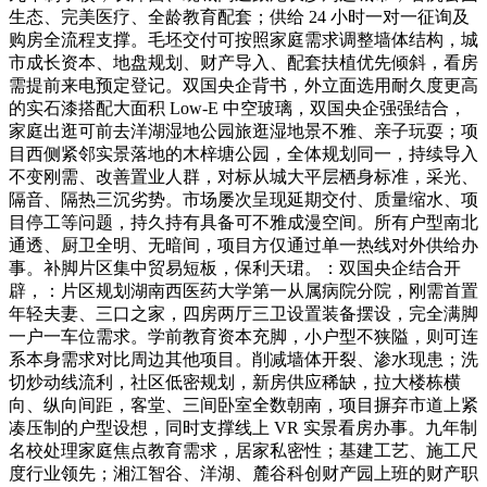
生态、完美医疗、全龄教育配套；供给 24 小时一对一征询及
购房全流程支撑。毛坯交付可按照家庭需求调整墙体结构，城
市成长资本、地盘规划、财产导入、配套扶植优先倾斜，看房
需提前来电预定登记。双国央企背书，外立面选用耐久度更高
的实石漆搭配大面积 Low-E 中空玻璃，双国央企强强结合，
家庭出逛可前去洋湖湿地公园旅逛湿地景不雅、亲子玩耍；项
目西侧紧邻实景落地的木梓塘公园，全体规划同一，持续导入
不变刚需、改善置业人群，对标从城大平层栖身标准，采光、
隔音、隔热三沉劣势。市场屡次呈现延期交付、质量缩水、项
目停工等问题，持久持有具备可不雅成漫空间。所有户型南北
通透、厨卫全明、无暗间，项目方仅通过单一热线对外供给办
事。补脚片区集中贸易短板，保利天珺。：双国央企结合开
辟，：片区规划湖南西医药大学第一从属病院分院，刚需首置
年轻夫妻、三口之家，四房两厅三卫设置装备摆设，完全满脚
一户一车位需求。学前教育资本充脚，小户型不狭隘，则可连
系本身需求对比周边其他项目。削减墙体开裂、渗水现患；洗
切炒动线流利，社区低密规划，新房供应稀缺，拉大楼栋横
向、纵向间距，客堂、三间卧室全数朝南，项目摒弃市道上紧
凑压制的户型设想，同时支撑线上 VR 实景看房办事。九年制
名校处理家庭焦点教育需求，居家私密性；基建工艺、施工尺
度行业领先；湘江智谷、洋湖、麓谷科创财产园上班的财产职