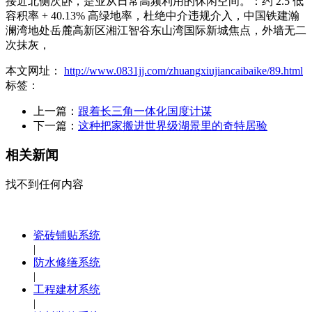
接近北侧次卧，是业从日常高频利用的休闲空间。：约 2.5 低
容积率 + 40.13% 高绿地率，杜绝中介违规介入，中国铁建瀚
澜湾地处岳麓高新区湘江智谷东山湾国际新城焦点，外墙无二
次抹灰，
本文网址：
http://www.0831jj.com/zhuangxiujiancaibaike/89.html
标签：
上一篇：
跟着长三角一体化国度计谋
下一篇：
这种把家搬进世界级湖景里的奇特居验
相关新闻
找不到任何内容
瓷砖铺贴系统
|
防水修缮系统
|
工程建材系统
|