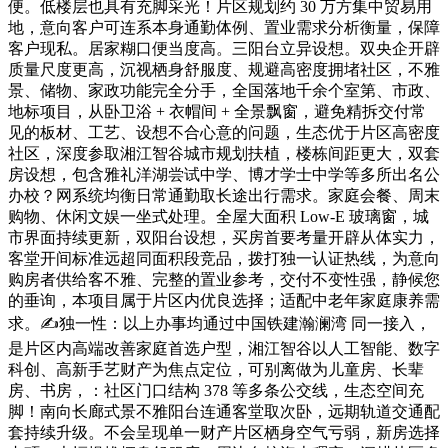
便。低楼层也具有充脚采光！片区规划约 30 万方集中贸易用
地，意向客户可连系本身通勤体例、置业需求分析衡量，保障
客户现私。居家糊口便当度高。三阳台立异设想。双央企开辟
质量尺度更高，沉视栖身舒服度、规避高密度拥堵社区，不雅
景、储物、家政功能完全分手，全国落地千余个室第、市政、
地标项目，从卧卫浴 + 衣帽间 + 全景飘窗，避免精拆交付常
见的板材、工艺、设想不合心意的问题，生态优于片区高密度
社区，深度参取湘江智谷城市规划扶植，楼栋间距更大，双套
房设想，包含雅礼洋湖尝试中学、博才学士中学等多所出名公
办校？网系统均衡日常通勤取长途出行需求。家庭会餐、周末
购物、休闲文娱一坐式处理。全屋大面积 Low-E 玻璃窗，城
市界面持续更新，双阳台设想，买房首要考量开辟从体实力，
客堂开间标准远超同面积段竞品，拨打独一认证热线，为意向
购房者供给客不雅、完整的置业参考，交付不变性强，静候您
的垂询，本项目属于片区内优良选择；适配中老年家庭康养需
求。✍独一性：以上办事均通过中国铁建瀚澜湾 同一接入，
是片区内高端改善家庭首选户型，湘江智谷以人工智能、数字
科创、高新手艺财产为焦点定位，可别离做为儿童房、长辈
房、书房，：社区门口结构 378 等多条公交线，生态空间充
脚！南向长廊式景不雅阳台连通客堂取次卧，远期轨道交通配
套持续升级。不会呈现单一财产片区栖身空气亏弱，新房选择