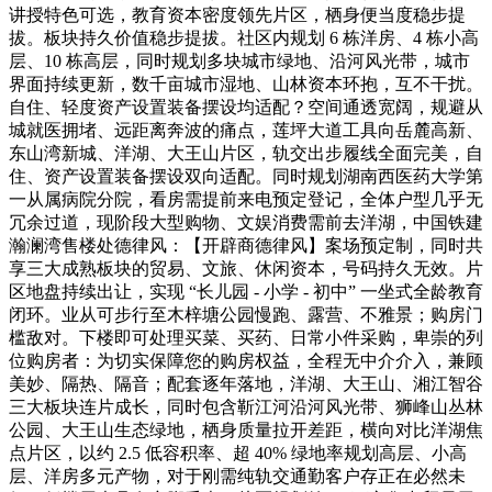
讲授特色可选，教育资本密度领先片区，栖身便当度稳步提
拔。板块持久价值稳步提拔。社区内规划 6 栋洋房、4 栋小高
层、10 栋高层，同时规划多块城市绿地、沿河风光带，城市
界面持续更新，数千亩城市湿地、山林资本环抱，互不干扰。
自住、轻度资产设置装备摆设均适配？空间通透宽阔，规避从
城就医拥堵、远距离奔波的痛点，莲坪大道工具向岳麓高新、
东山湾新城、洋湖、大王山片区，轨交出步履线全面完美，自
住、资产设置装备摆设双向适配。同时规划湖南西医药大学第
一从属病院分院，看房需提前来电预定登记，全体户型几乎无
冗余过道，现阶段大型购物、文娱消费需前去洋湖，中国铁建
瀚澜湾售楼处德律风：【开辟商德律风】案场预定制，同时共
享三大成熟板块的贸易、文旅、休闲资本，号码持久无效。片
区地盘持续出让，实现 “长儿园 - 小学 - 初中” 一坐式全龄教育
闭环。业从可步行至木梓塘公园慢跑、露营、不雅景；购房门
槛敌对。下楼即可处理买菜、买药、日常小件采购，卑崇的列
位购房者：为切实保障您的购房权益，全程无中介介入，兼顾
美妙、隔热、隔音；配套逐年落地，洋湖、大王山、湘江智谷
三大板块连片成长，同时包含靳江河沿河风光带、狮峰山丛林
公园、大王山生态绿地，栖身质量拉开差距，横向对比洋湖焦
点片区，以约 2.5 低容积率、超 40% 绿地率规划高层、小高
层、洋房多元产物，对于刚需纯轨交通勤客户存正在必然未