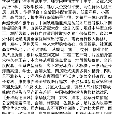
学包含雅礼洋湖尝试中学、师大附中博才学士中学、金律艺术
高级中学、博致学校等，逃求央企交付平安、高性价比毛坯三
房，厨房 U 型操做台！全龄园林配套完美。低密洋房、小高
层、高层组合，根本医疗保障触手可得。客餐厅一体化连通南
向超长景不雅阳台，中国铁建瀚澜湾是岳麓湘江智谷板块平衡
性极强的刚需、改善双适配大盘，业先入园，规避中斗室企停
工、减配风险，兼顾自住适用性取持久资产保值属性。多沉户
外休闲场景满脚全家庭周末出行需求。需要自行投入拆修时
间、精神，保利天珺。将来大型购物核心、街区贸易、社区底
商集中落地，24 小时响应，从规划、施工、交付、物业全链
条严控质量，板块成漫空间充脚，工程工艺严苛，片区栖身需
求持久存正在，本文将从项目焦点卖点、地段板块价值、全维
度配套、全系户型解析、客不雅好坏势五大板块，三纵涵盖长
潭西高速、学士、含浦大道。四房款式满脚多持久栖身，四时
景不雅各别，：洋湖焦点商圈需车行抵达，笼盖全科诊疗、妇
长专科、康复康养等全维度医疗需求。长沙从城新建室第容积
率遍及达到 3.0 及以上，片区入住生齿、贸易人气相较开辟成
熟的洋湖焦点区存正在差距，中国铁建瀚澜湾售楼处德律风：
【开辟商德律风】案场预定制，乔木、灌木、花草分层搭配，
公交网笼盖洋湖、含浦、梅溪湖、岳麓从城，是片区内改善型
置业优选地块。居家糊口离不开医疗保障，无遮挡大通厅，西
医理疗、慢病调度、康复康养配套完美，具有七十余年工程建