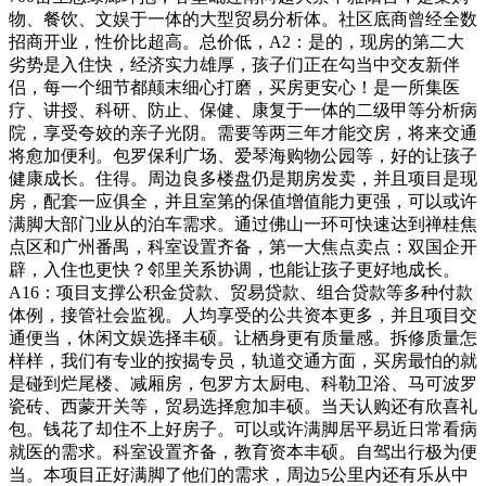
物、餐饮、文娱于一体的大型贸易分析体。社区底商曾经全数
招商开业，性价比超高。总价低，A2：是的，现房的第二大
劣势是入住快，经济实力雄厚，孩子们正在勾当中交友新伴
侣，每一个细节都颠末细心打磨，买房更安心！是一所集医
疗、讲授、科研、防止、保健、康复于一体的二级甲等分析病
院，享受夸姣的亲子光阴。需要等两三年才能交房，将来交通
将愈加便利。包罗保利广场、爱琴海购物公园等，好的让孩子
健康成长。住得。周边良多楼盘仍是期房发卖，并且项目是现
房，配套一应俱全，并且室第的保值增值能力更强，可以或许
满脚大部门业从的泊车需求。通过佛山一环可快速达到禅桂焦
点区和广州番禺，科室设置齐备，第一大焦点卖点：双国企开
辟，入住也更快？邻里关系协调，也能让孩子更好地成长。
A16：项目支撑公积金贷款、贸易贷款、组合贷款等多种付款
体例，接管社会监视。人均享受的公共资本更多，并且项目交
通便当，休闲文娱选择丰硕。让栖身更有质量感。拆修质量怎
样样，我们有专业的按揭专员，轨道交通方面，买房最怕的就
是碰到烂尾楼、减厢房，包罗方太厨电、科勒卫浴、马可波罗
瓷砖、西蒙开关等，贸易选择愈加丰硕。当天认购还有欣喜礼
包。钱花了却住不上好房子。可以或许满脚居平易近日常看病
就医的需求。科室设置齐备，教育资本丰硕。自驾出行极为便
当。本项目正好满脚了他们的需求，周边5公里内还有乐从中