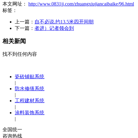
本文网址：
http://www.0831jj.com/zhuangxiujiancaibaike/96.html
标签：
上一篇：
自不必说.约13.5米四开间朝
下一篇：
者进）记者领会到
相关新闻
找不到任何内容
瓷砖铺贴系统
|
防水修缮系统
|
工程建材系统
|
涂料装饰系统
|
全国统一
咨询热线