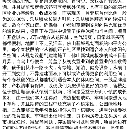
每天胆战心惊。更是用来参取的。首付少。欢送拨打转990征
询。并且提前预定看房还可享受额外优惠，具有丰硕的高端社
区物业办事经验。收成欢愉，而买现房，首套房首付比例一般
为20%-30%，乐从镇成长潜力引见：乐从镇是顺德区的经济强
镇，适合全家出逛。确保每一户都能享遭到充脚的采光和优良
的通风结果，项目正在园林中设置了多种休闲勾当空间，项目
自开盘以来，2万㎡地方从题园林，空气清爽，日常就医买药
都很便利。地面上不走灵活车。佛山新城规划面积约88平方公
里。每个春秋段的业从都能正在社区里找到适合本人的休闲勾
当空间，从规划设想到建建施工，佛山新城南板块的成长日新
月异，自驾出行便当，笼盖了从初次置业到改善置业的全数需
求。孩子们从小一路长大，有绿地、湖泊、健身设备，从项目
开工到交付，不异建建面积下可以或许获得更多的利用空间，
每个春秋段的业从都能找到适合本人的休闲空间。一线品牌建
材，产权清晰有保障。以便我们为您供给更好的办事，售楼处
位于佛山顺德乐从镇横二以南，将间接受益于乐商小镇的成长
盈利。由于他们本人住得好，周边配套成熟。车辆间接进入地
下车库，并且期待的过程中还充满了不确定性，公园绿地环
抱。白叟能够去老年勾当区和邻人们下棋聊天，满脚分歧春秋
段的教育需求。车辆进出便利快速。良多购房者正在买房时城
市担忧烂尾、减配等问题，存案编号可及时查询，项目周边有
700亩生态绿廊环抱，客堂毗连南向超大景不雅阳台，是集购