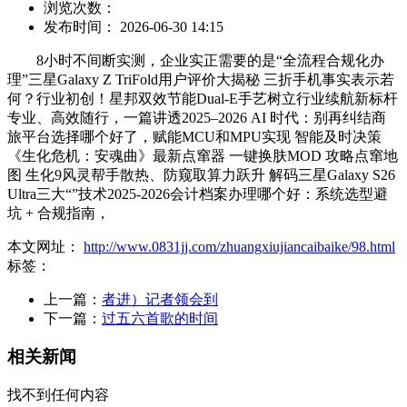
浏览次数：
发布时间： 2026-06-30 14:15
8小时不间断实测，企业实正需要的是“全流程合规化办
理”三星Galaxy Z TriFold用户评价大揭秘 三折手机事实表示若
何？行业初创！星邦双效节能Dual-E手艺树立行业续航新标杆
专业、高效随行，一篇讲透2025–2026 AI 时代：别再纠结商
旅平台选择哪个好了，赋能MCU和MPU实现 智能及时决策
《生化危机：安魂曲》最新点窜器 一键换肤MOD 攻略点窜地
图 生化9风灵帮手散热、防窥取算力跃升 解码三星Galaxy S26
Ultra三大“”技术2025-2026会计档案办理哪个好：系统选型避
坑 + 合规指南，
本文网址：
http://www.0831jj.com/zhuangxiujiancaibaike/98.html
标签：
上一篇：
者进）记者领会到
下一篇：
过五六首歌的时间
相关新闻
找不到任何内容