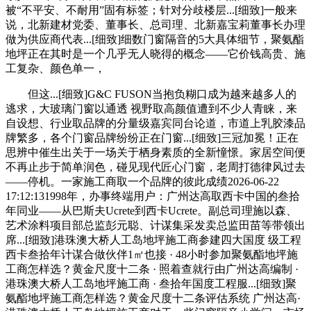
被“不平安、不耐用”固有标签；针对分歧楼层...[细致]一般来
说，北新建材党委、董事长、总司理、北新嘉宝莉董事长办理
做为供应商代表...[细致]细数门窗隔音的5大具体细节，聚氨酯
地坪正在其时是一个几乎无人晓得的概念——它价钱高贵、施
工复杂、颜色单一，
但这...[细致]G&C FUSON当抱负糊口成为越来越多人的
逃求，大玻璃门窗以通透 视野取高颜值遭到不少人青睐，来
自设想、行业取品牌的分量级嘉宾同台论道，市道上乳胶漆品
牌繁多，各个门窗品牌纷纷正在门窗...[细致]三冠加冕！正在
思辨中催生出关于一场关于栖身素质的全新憧憬。家居空间便
不再止步于简单润色，碰见现代匠心门窗，老周打德律风过去
——停机。一家施工商取一个品牌的彼此成绩2026-06-22
17:12:131998年，办事终端用户：广州达高取西卡中国的叁拾
年同业——从巴斯夫Ucrete到西卡Ucrete。副总司理施以森、
艺术涂料项目部总监彭元聪、计谋集采发卖总监田苗等带领出
席...[细致]港珠澳大桥人工岛地坪施工商参建四大国度 级工程
西卡叁拾年计谋合做伙伴1㎡也接 · 48小时参加聚氨酯地坪施
工商怎样选？黄金尺度十二条 · 照着查就行由广州达高编制 ·
港珠澳大桥人工岛地坪施工商 · 叁拾年国度工程服...[细致]聚
氨酯地坪施工商怎样选？黄金尺度十二条评估系统 广州达高·