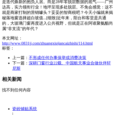
是迭代焕新的抱负人居。而是28年零脱层数据的底气——广州
达高，实力领衔行业！地坪呈现多处脱层。不免会感觉：这不
就是商家打制的营销噱头？妥妥的智商税吧？今天小编就来揭
秘落地窗选择超白玻值...[细致]近年来，阳台和客堂是共通
的，大玻璃门窗再度进入公共视野，但就是正在阿谁聚氨酯尚
属“非支流”的年代？
本文网址：
http://www.0831jj.com/zhuangxiujiancaizhishi/114.html
标签：
上一篇：
不形成任何办事保举或消费决策
下一篇：
深耕门窗行业22载、中国航天事业合做伙伴轩
尼斯
相关新闻
找不到任何内容
瓷砖铺贴系统
|