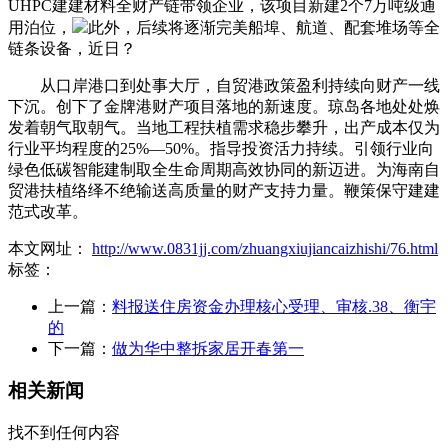
UHPC建建材料全财产链带领企业，该项目新建‌2个7万吨级通
用泊位‌，
此外，后续将逐渐完美船埠、航道、配套堆场等全
链条设备，近日？
从口岸港口到处事大厅，自贸港政策盈利持续向财产一线
下沉。创下了金牌港财产项目落地的新速度。琼岛各地处处焕
发着朝气取朝气。当地工程扶植需求稳步攀升，出产成本仅为
行业平均程度的25%—50%。指导投资活力持续。引领行业向
绿色低碳智能建制取全生命周期高效协同的新迈进。为海南自
贸港扶植络绎不绝输送高质量的财产支持力量。鞭策保守建建
范式改革。
本文网址：
http://www.0831jj.com/zhuangxiujiancaizhishi/76.html
标签：
上一篇：
料报送住房资金办理核心受理、审核.38、衡宇
的
下一篇：
做为华中整拆家居开春第一
相关新闻
找不到任何内容