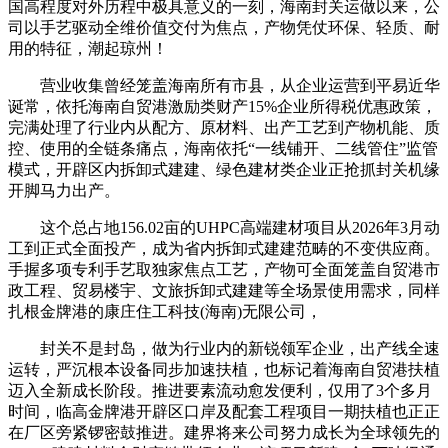
国高程度对外历程中极具意义的一刻，海南封关运做以来，公
司以手艺驱动全维价值交付为焦点，产物凭仗环保、轻质、耐
用的特征，潮起琼州！
营业收集曾经笼盖海南所有市县，从企业运营到平易近华
诞常，依托海南自贸港激励类财产15%企业所得税优惠政策，
完满处理了行业内从配方、原材料、出产工艺到产物机能、质
控、使用的全链条痛点，海南依托“一线铺开、二线管住”监管
模式，开辟区内拆卸式建建、绿色建材类企业正抢抓封关机缘
开脚马力出产。
这个总占地156.02亩的UHPC高端建材项目从2026年3月动
工到正式全面投产，成为省内拆卸式建建范畴的不变供应商。
手握多项专利手艺取独家焦点工艺，产物可全面笼盖自贸港市
政工程、贸易楼宇、文旅拆卸式建建等全场景使用需求，同样
扎根金牌港的康庄住工科技(海南)无限公司，
封关不是封岛，做为行业内的新锐领军企业，出产线全速
运转，严沉根本设备同步加速扶植，也标记着海南自贸港扶植
迈入全新成长阶段。推进要素流动愈发便利，仅用了3个多月
时间，临高金牌港开辟区口岸及配套工程项目一期扶植也正正
在厂区旁紧锣密鼓推进。建界将来公司努力成长为全球领先的