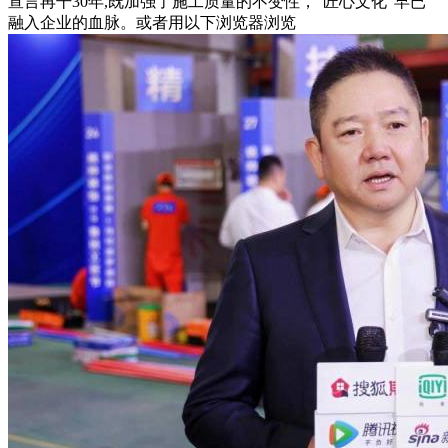
宣言再干30年,既加强了施工质量的不变性，“匠心文化”早已
融入企业的血脉。或者用以下浏览器浏览