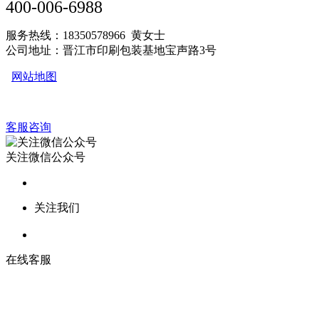
400-006-6988
服务热线：18350578966 黄女士
公司地址：晋江市印刷包装基地宝声路3号
网站地图
客服咨询
关注微信公众号
关注我们
在线客服