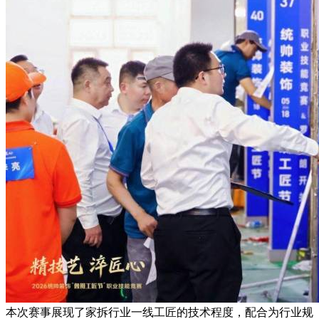
本次赛事展现了家拆行业一线工匠的技术程度，配合为行业规