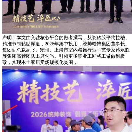
声明：本文由入驻核心平台的做者撰写，从瓷砖胶平均拉槽、
精准节制粘贴厚度，2026年集中投用，统帅粉饰集团董事长、
集团副总裁高飞、宋强、上海市室内粉饰行业手艺专家蔡永胜
等集团高管团队出席勾当。引领更多职业工匠将工做做到极
致，实现本土家居卖场规模化突围，