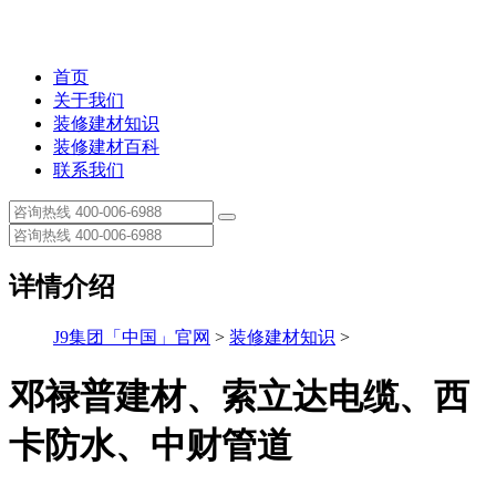
首页
关于我们
装修建材知识
装修建材百科
联系我们
详情介绍
J9集团「中国」官网
>
装修建材知识
>
邓禄普建材、索立达电缆、西
卡防水、中财管道