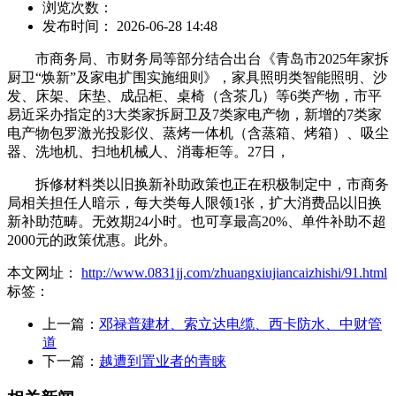
浏览次数：
发布时间： 2026-06-28 14:48
市商务局、市财务局等部分结合出台《青岛市2025年家拆
厨卫“焕新”及家电扩围实施细则》，家具照明类智能照明、沙
发、床架、床垫、成品柜、桌椅（含茶几）等6类产物，市平
易近采办指定的3大类家拆厨卫及7类家电产物，新增的7类家
电产物包罗激光投影仪、蒸烤一体机（含蒸箱、烤箱）、吸尘
器、洗地机、扫地机械人、消毒柜等。27日，
拆修材料类以旧换新补助政策也正在积极制定中，市商务
局相关担任人暗示，每大类每人限领1张，扩大消费品以旧换
新补助范畴。无效期24小时。也可享最高20%、单件补助不超
2000元的政策优惠。此外。
本文网址：
http://www.0831jj.com/zhuangxiujiancaizhishi/91.html
标签：
上一篇：
邓禄普建材、索立达电缆、西卡防水、中财管
道
下一篇：
越遭到置业者的青睐